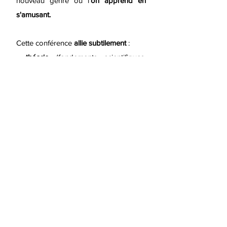
nouveau genre où l'
on apprend en
s'amusant.
Cette conférence
allie subtilement
:
- théorie
(fondements scientifiques,
bienfaits mental, émotionnel, physique,
au travail...)
-
et mise en pratique immédiate
: les
exercices de rire sont inclus.
Les participants seront dynamisés
et en
redemanderont.
Cette conférence est également
indiquée dans un
cadre préventif.