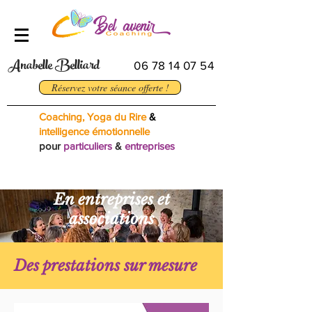
Anabelle Belliard
06 78 14 07 54
Réservez votre séance offerte !
Coaching,
Yoga du Rire
&
intelligence émotionnelle
pour
particuliers
&
entreprises
En entreprises et
associations
Des prestations sur mesure